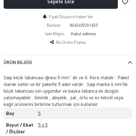
Sepete Ekle
Fiyatı Düşünce Haber Ver
Barkod:
8262492201453
İade Bilgisi:
Bu Ürünü Paylaş
ÜRÜN BILGISI
Saip kılçık tabancası iğnesi 5 mm ' dir ve G. Kore malıdır . Paket
olarak satılır ve bir pakette 5 adet vardır . Saip marka 4 mm'lik
kılçık tabancası için uygundur ve başka tabanca ile düzgün
çalışmayabilir . Gelinlik , abiyelik , şal , örtü ve ev tekstil veya
kağıt ürünlerini birbirine tutturmak için kullanılır.
Boy
5
Boyut / Ebat
5 x 5
/ Ölçüler