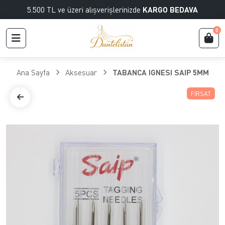
5.500 TL ve üzeri alışverişlerinizde
KARGO BEDAVA
0
Ana Sayfa
Aksesuar
TABANCA IGNESI SAIP 5MM
FIRSAT