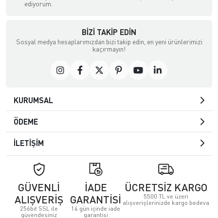
ediyorum.
BIZI TAKIP EDIN
Sosyal medya hesaplarımızdan bizi takip edin, en yeni ürünlerimizi
kaçırmayın!
KURUMSAL
ÖDEME
İLETİŞİM
GÜVENLİ
İADE
ÜCRETSİZ KARGO
5500 TL ve üzeri
ALIŞVERİŞ
GARANTİSİ
alışverişlerinizde kargo bedeva
256bit SSL ile
14 gün içinde iade
güvendesiniz
garantisi