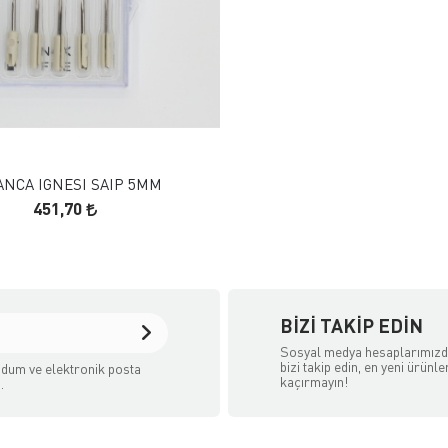
FAVORILERE EKLE
SEPETE EKLE
ANCA IGNESI SAIP 5MM
451,70
BIZI TAKIP EDIN
Sosyal medya hesaplarımız
bizi takip edin, en yeni ürünle
dum ve elektronik posta
kaçırmayın!
.