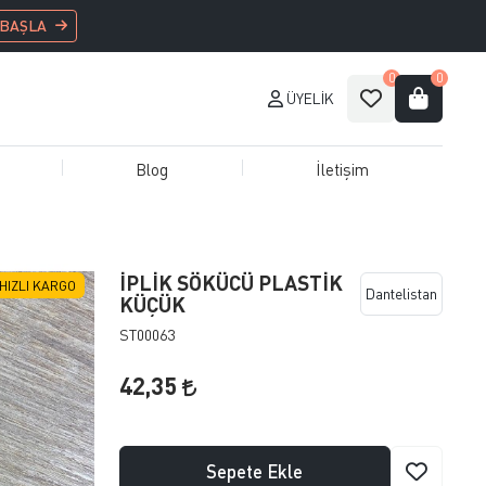
 BAŞLA
0
0
ÜYELIK
Blog
İletişim
İPLİK SÖKÜCÜ PLASTİK
HIZLI KARGO
Dantelistan
KÜÇÜK
ST00063
42,35
Sepete Ekle