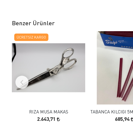
Benzer Ürünler
ÜCRETSIZ KARGO
FAVORILERE EKLE
FAVORILERE
SEPETE EKLE
SEPETE E
RIZA MUSA MAKAS
TABANCA KILCIGI 
2.643,71
685,94