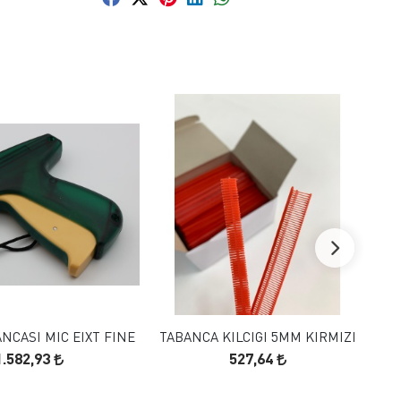
FAVORILERE EKLE
FAVORILERE EKLE
SEPETE EKLE
SEPETE EKLE
ANCASI MIC EIXT FINE
TABANCA KILCIGI 5MM KIRMIZI
1.582,93
527,64