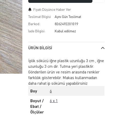
Fiyatı Düşünce Haber Ver
Teslimat Bilgisi
Aynı Gün Teslimat
Barkod:
8262492201019
İade Bilgisi:
ÜRÜN BILGISI
İplik sökücü iğne plastik uzunluğu 3 cm , iğne
uzunluğu 3 cm dir. Tutma yeri plastiktir.
Gönderilen ürün ve resim arasında renkler
farklılık gösterebilir. Makas kullanmadan
daha rahat ip sökümü yapabilirsiniz
Boy
6
Boyut /
6 x 1
Ebat /
Ölçüler