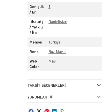
Genişlik
1
/ En
İthalatçı
Dantelistan
/ Yetkili
/ İfa
Menşei
Türkiye
Renk
Buz Mavisi
Web
Mavi
Color
TAKSIT SEÇENEKLERI
YORUMLAR
0