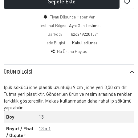
Sepete Ekle
Fiyatı Düşünce Haber Ver
Teslimat Bilgisi
Aynı Gün Teslimat
Barkod:
8262492201071
İade Bilgisi:
Bu Ürünü Paylaş
ÜRÜN BILGISI
İplik sökücü iğne plastik uzunluğu 9 cm , iğne yeri 3,50 cm dir.
Tutma yeri plastiktir. Gönderilen ürün ve resim arasında renkler
farklılık gösterebilir. Makas kullanmadan daha rahat ip sökümü
yapılabilir.
Boy
13
Boyut / Ebat
13 x 1
/ Ölçüler