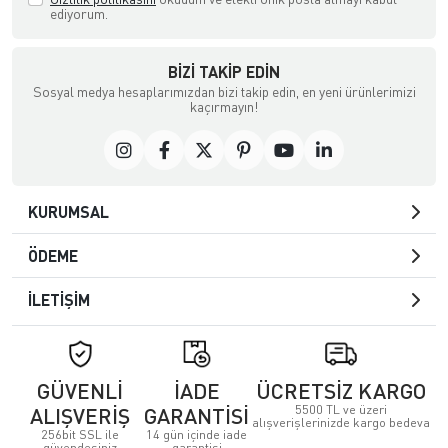
ediyorum.
BIZI TAKIP EDIN
Sosyal medya hesaplarımızdan bizi takip edin, en yeni ürünlerimizi
kaçırmayın!
KURUMSAL
ÖDEME
İLETİŞİM
GÜVENLİ
İADE
ÜCRETSİZ KARGO
5500 TL ve üzeri
ALIŞVERİŞ
GARANTİSİ
alışverişlerinizde kargo bedeva
256bit SSL ile
14 gün içinde iade
güvendesiniz
garantisi