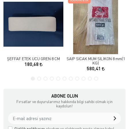
KAMPANYA
ŞEFFAF ETEK UCU GREN 8 CM
SAIP SICAK MUM SILIKON 8 mm(1
KG)
180,68
580,41
ABONE OLUN
Fırsatlar ve duyurularımız hakkında bilgi sahibi olmak için
kaydolun!
Gizlilik politikasını
okudum ve elektronik posta almayı kabul