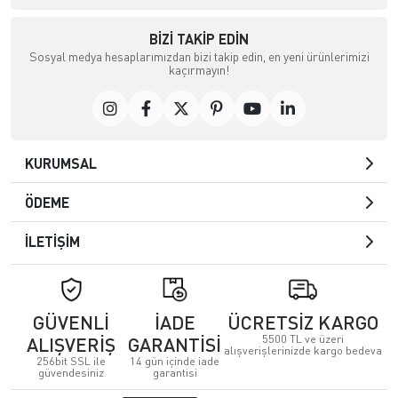
BIZI TAKIP EDIN
Sosyal medya hesaplarımızdan bizi takip edin, en yeni ürünlerimizi
kaçırmayın!
KURUMSAL
ÖDEME
İLETİŞİM
GÜVENLİ
İADE
ÜCRETSİZ KARGO
5500 TL ve üzeri
ALIŞVERİŞ
GARANTİSİ
alışverişlerinizde kargo bedeva
256bit SSL ile
14 gün içinde iade
güvendesiniz
garantisi