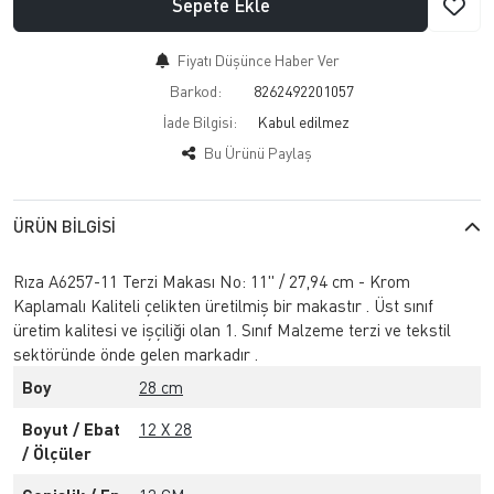
Sepete Ekle
Fiyatı Düşünce Haber Ver
Barkod:
8262492201057
İade Bilgisi:
Bu Ürünü Paylaş
ÜRÜN BILGISI
Rıza A6257-11 Terzi Makası No: 11" / 27,94 cm - Krom
Kaplamalı Kaliteli çelikten üretilmiş bir makastır . Üst sınıf
üretim kalitesi ve işçiliği olan 1. Sınıf Malzeme terzi ve tekstil
sektöründe önde gelen markadır .
Boy
28 cm
Boyut / Ebat
12 X 28
/ Ölçüler