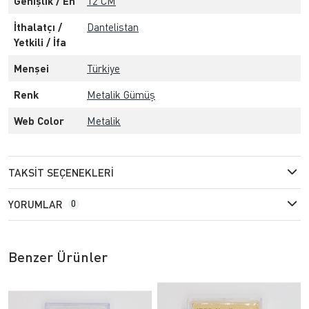
Genişlik / En
12 CM
İthalatçı /
Dantelistan
Yetkili / İfa
Menşei
Türkiye
Renk
Metalik Gümüş
Web Color
Metalik
TAKSIT SEÇENEKLERI
YORUMLAR
0
Benzer Ürünler