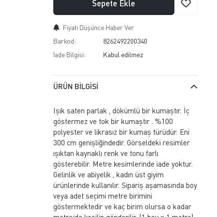
Sepete Ekle
Fiyatı Düşünce Haber Ver
Barkod:
8262492200340
İade Bilgisi:
ÜRÜN BILGISI
Işık saten parlak , dökümlü bir kumaştır. İç
göstermez ve tok bir kumaştır . %100
polyester ve likrasız bir kumaş türüdür. Eni
300 cm genişliğindedir. Görseldeki resimler
ışıktan kaynaklı renk ve tonu farlı
gösterebilir. Metre kesimlerinde iade yoktur.
Gelinlik ve abiyelik , kadın üst giyim
ürünlerinde kullanılır. Sipariş aşamasında boy
veya adet seçimi metre birimini
göstermektedir ve kaç birim olursa o kadar