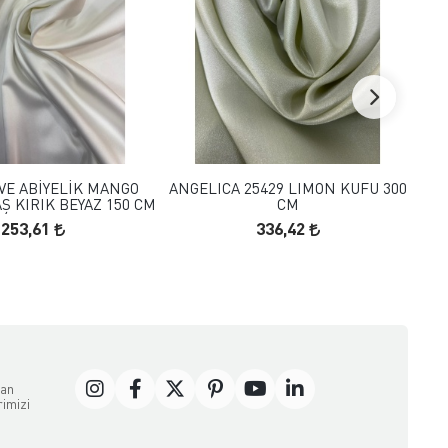
FAVORILERE EKLE
FAVORILERE EKLE
SEPETE EKLE
SEPETE EKLE
 VE ABİYELİK MANGO
ANGELICA 25429 LIMON KUFU 300
RA
 KIRIK BEYAZ 150 CM
CM
253,61
336,42
dan
rimizi