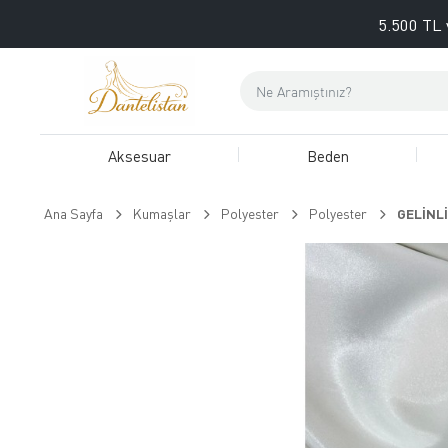
5.500 TL 
Aksesuar
Beden
Ana Sayfa
Kumaşlar
Polyester
Polyester
GELİNLİ