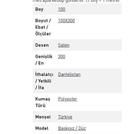
metrajda kesilip gönderilir. (1 boy = 1 metre)
Boy
100
Boyut /
100X300
Ebat /
Ölçüler
Desen
Saten
Genişlik
300
/ En
İthalatçı
Dantelistan
/ Yetkili
/ İfa
Kumaş
Polyester
Türü
Menşei
Türkiye
Model
Baskısız / Düz