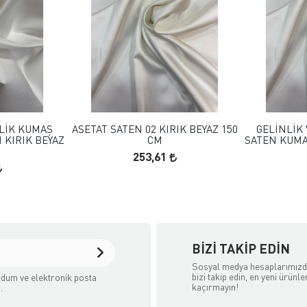
 EKLE
FAVORILERE EKLE
KLE
SEPETE EKLE
ELİK KUMAŞ
ASETAT SATEN 02 KIRIK BEYAZ 150
GELİNLİK
 KIRIK BEYAZ
CM
SATEN KUMAŞ
253,61
BIZI TAKIP EDIN
Sosyal medya hesaplarımız
bizi takip edin, en yeni ürünle
dum ve elektronik posta
kaçırmayın!
.