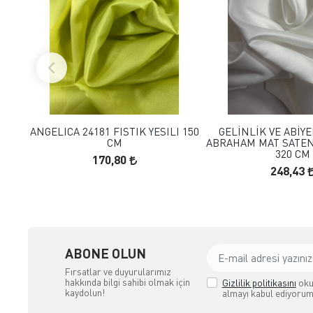
FAVORILERE EKLE
FAVORILERE
SEPETE EKLE
SEPETE E
ANGELICA 24181 FISTIK YESILI 150
GELİNLİK VE ABİY
CM
ABRAHAM MAT SATEN
320 CM
170,80
248,43
ABONE OLUN
Fırsatlar ve duyurularımız
hakkında bilgi sahibi olmak için
Gizlilik politikasını
oku
kaydolun!
almayı kabul ediyorum