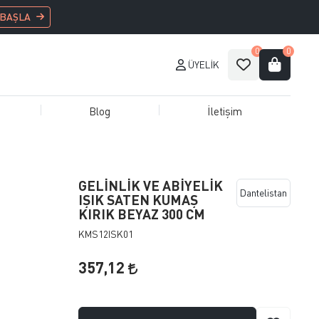
 BAŞLA
0
0
ÜYELIK
Blog
İletişim
GELİNLİK VE ABİYELİK
Dantelistan
IŞIK SATEN KUMAŞ
KIRIK BEYAZ 300 CM
KMS12ISK01
357,12