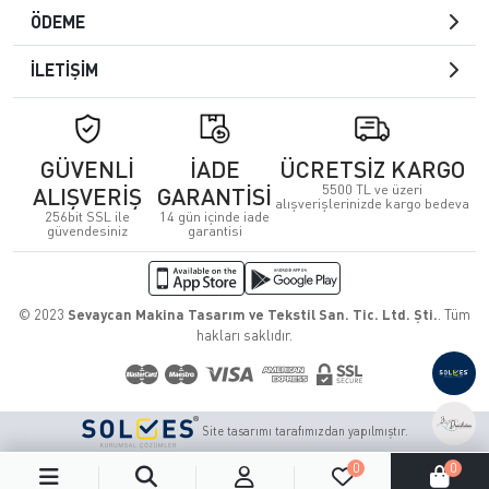
ÖDEME
İLETİŞİM
GÜVENLİ
İADE
ÜCRETSİZ KARGO
5500 TL ve üzeri
ALIŞVERİŞ
GARANTİSİ
alışverişlerinizde kargo bedeva
256bit SSL ile
14 gün içinde iade
güvendesiniz
garantisi
© 2023
Sevaycan Makina Tasarım ve Tekstil San. Tic. Ltd. Şti.
. Tüm
hakları saklıdır.
Site tasarımı tarafımızdan yapılmıştır.
0
0