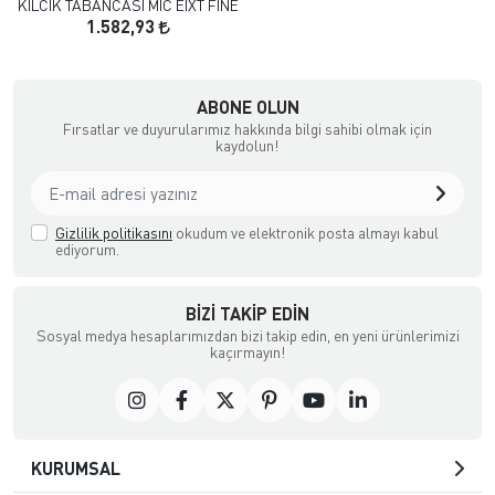
KILCIK TABANCASI MIC EIXT FINE
1.582,93
çılık ve Aksesuar
ABONE OLUN
Fırsatlar ve duyurularımız hakkında bilgi sahibi olmak için
kaydolun!
Gizlilik politikasını
okudum ve elektronik posta almayı kabul
ediyorum.
BIZI TAKIP EDIN
Sosyal medya hesaplarımızdan bizi takip edin, en yeni ürünlerimizi
kaçırmayın!
KURUMSAL