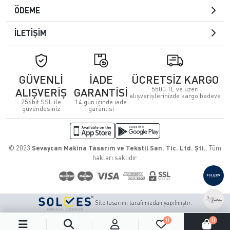
ÖDEME
İLETİŞİM
GÜVENLİ
İADE
ÜCRETSİZ KARGO
5500 TL ve üzeri
ALIŞVERİŞ
GARANTİSİ
alışverişlerinizde kargo bedeva
256bit SSL ile
14 gün içinde iade
güvendesiniz
garantisi
© 2023
Sevaycan Makina Tasarım ve Tekstil San. Tic. Ltd. Şti.
. Tüm
hakları saklıdır.
Site tasarımı tarafımızdan yapılmıştır.
0
0