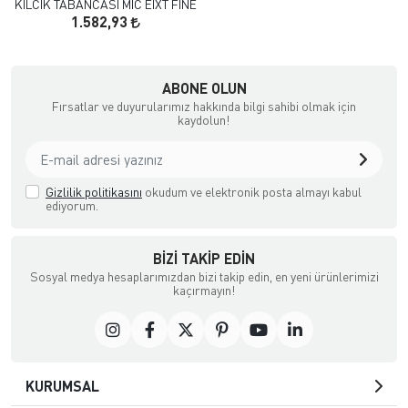
KILCIK TABANCASI MIC EIXT FINE
1.582,93
çılık ve Aksesuar
ABONE OLUN
Fırsatlar ve duyurularımız hakkında bilgi sahibi olmak için
kaydolun!
Gizlilik politikasını
okudum ve elektronik posta almayı kabul
ediyorum.
BIZI TAKIP EDIN
Sosyal medya hesaplarımızdan bizi takip edin, en yeni ürünlerimizi
kaçırmayın!
KURUMSAL