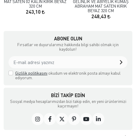
MAT SATEN 02 KALIN KIRIK BEYAZ
GELİNLİK VE ABİYELİK KUMAŞ
320 CM
ABRAHAM MAT SATEN KIRIK
BEYAZ 320 CM
243,10
248,43
çılık ve Aksesuar
ABONE OLUN
Fırsatlar ve duyurularımız hakkında bilgi sahibi olmak için
kaydolun!
Gizlilik politikasını
okudum ve elektronik posta almayı kabul
ediyorum.
BIZI TAKIP EDIN
Sosyal medya hesaplarımızdan bizi takip edin, en yeni ürünlerimizi
kaçırmayın!