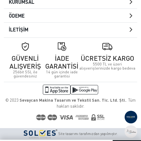
KURUMSAL
ÖDEME
İLETİŞİM
GÜVENLİ
İADE
ÜCRETSİZ KARGO
5500 TL ve üzeri
ALIŞVERİŞ
GARANTİSİ
alışverişlerinizde kargo bedeva
256bit SSL ile
14 gün içinde iade
güvendesiniz
garantisi
© 2023
Sevaycan Makina Tasarım ve Tekstil San. Tic. Ltd. Şti.
. Tüm
hakları saklıdır.
Site tasarımı tarafımızdan yapılmıştır.