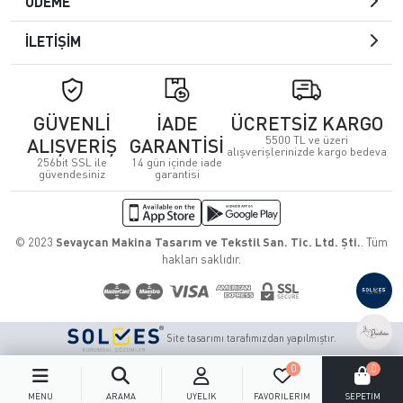
ÖDEME
İLETİŞİM
GÜVENLİ
İADE
ÜCRETSİZ KARGO
5500 TL ve üzeri
ALIŞVERİŞ
GARANTİSİ
alışverişlerinizde kargo bedeva
256bit SSL ile
14 gün içinde iade
güvendesiniz
garantisi
© 2023
Sevaycan Makina Tasarım ve Tekstil San. Tic. Ltd. Şti.
. Tüm
hakları saklıdır.
Site tasarımı tarafımızdan yapılmıştır.
0
0
MENÜ
ARAMA
ÜYELIK
FAVORILERIM
SEPETIM