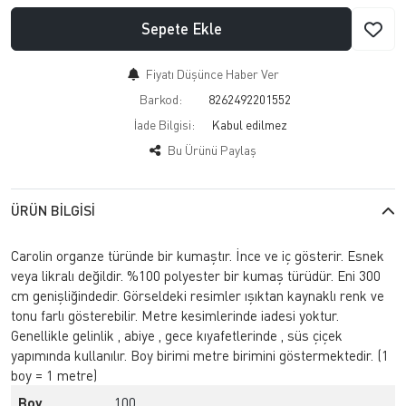
Sepete Ekle
Fiyatı Düşünce Haber Ver
Barkod:
8262492201552
İade Bilgisi:
Bu Ürünü Paylaş
ÜRÜN BILGISI
Carolin organze türünde bir kumaştır. İnce ve iç gösterir. Esnek
veya likralı değildir. %100 polyester bir kumaş türüdür. Eni 300
cm genişliğindedir. Görseldeki resimler ışıktan kaynaklı renk ve
tonu farlı gösterebilir. Metre kesimlerinde iadesi yoktur.
Genellikle gelinlik , abiye , gece kıyafetlerinde , süs çiçek
yapımında kullanılır. Boy birimi metre birimini göstermektedir. (1
boy = 1 metre)
Boy
100