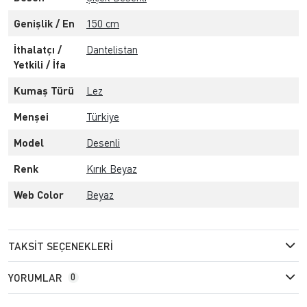
Genişlik / En
150 cm
İthalatçı /
Dantelistan
Yetkili / İfa
Kumaş Türü
Lez
Menşei
Türkiye
Model
Desenli
Renk
Kırık Beyaz
Web Color
Beyaz
TAKSIT SEÇENEKLERI
YORUMLAR
0