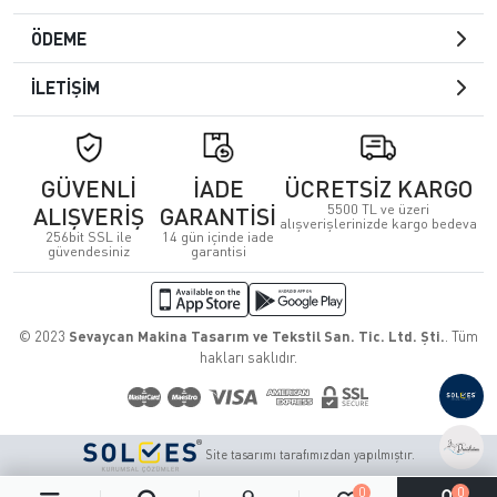
ÖDEME
İLETİŞİM
GÜVENLİ
İADE
ÜCRETSİZ KARGO
5500 TL ve üzeri
ALIŞVERİŞ
GARANTİSİ
alışverişlerinizde kargo bedeva
256bit SSL ile
14 gün içinde iade
güvendesiniz
garantisi
© 2023
Sevaycan Makina Tasarım ve Tekstil San. Tic. Ltd. Şti.
. Tüm
hakları saklıdır.
Site tasarımı tarafımızdan yapılmıştır.
0
0