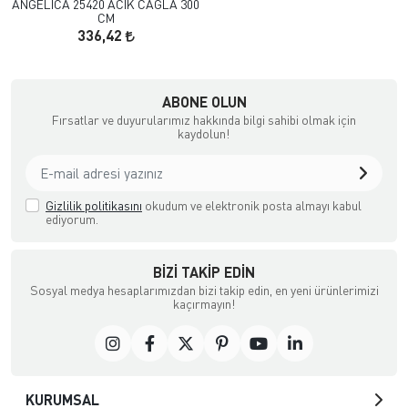
ANGELICA 25420 ACIK CAGLA 300
CM
336,42
çılık ve Aksesuar
ABONE OLUN
Fırsatlar ve duyurularımız hakkında bilgi sahibi olmak için
kaydolun!
Gizlilik politikasını
okudum ve elektronik posta almayı kabul
ediyorum.
BIZI TAKIP EDIN
Sosyal medya hesaplarımızdan bizi takip edin, en yeni ürünlerimizi
kaçırmayın!
KURUMSAL