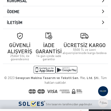
KURUMSAL
ÖDEME
İLETİŞİM
GÜVENLİ
İADE
ÜCRETSİZ KARGO
5500 TL ve üzeri
ALIŞVERİŞ
GARANTİSİ
alışverişlerinizde kargo bedeva
256bit SSL ile
14 gün içinde iade
güvendesiniz
garantisi
© 2023
Sevaycan Makina Tasarım ve Tekstil San. Tic. Ltd. Şti.
. Tüm
hakları saklıdır.
Site tasarımı tarafımızdan yapılmıştır.