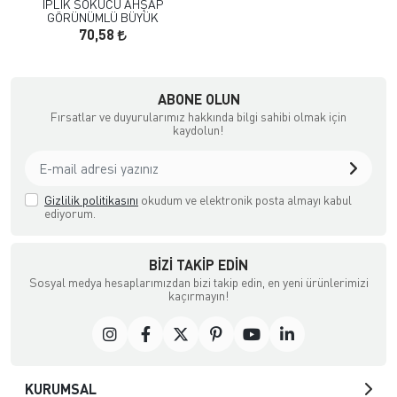
İPLİK SÖKÜCÜ AHŞAP
GÖRÜNÜMLÜ BÜYÜK
70,58
çılık ve Aksesuar
ABONE OLUN
Fırsatlar ve duyurularımız hakkında bilgi sahibi olmak için
kaydolun!
Gizlilik politikasını
okudum ve elektronik posta almayı kabul
ediyorum.
BIZI TAKIP EDIN
Sosyal medya hesaplarımızdan bizi takip edin, en yeni ürünlerimizi
kaçırmayın!
KURUMSAL