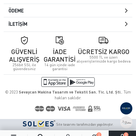
ÖDEME
İLETİŞİM
GÜVENLİ
İADE
ÜCRETSİZ KARGO
5500 TL ve üzeri
ALIŞVERİŞ
GARANTİSİ
alışverişlerinizde kargo bedeva
256bit SSL ile
14 gün içinde iade
güvendesiniz
garantisi
© 2023
Sevaycan Makina Tasarım ve Tekstil San. Tic. Ltd. Şti.
. Tüm
hakları saklıdır.
Site tasarımı tarafımızdan yapılmıştır.
0
0