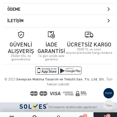
ÖDEME
İLETİŞİM
GÜVENLİ
İADE
ÜCRETSİZ KARGO
5500 TL ve üzeri
ALIŞVERİŞ
GARANTİSİ
alışverişlerinizde kargo bedeva
256bit SSL ile
14 gün içinde iade
güvendesiniz
garantisi
© 2023
Sevaycan Makina Tasarım ve Tekstil San. Tic. Ltd. Şti.
. Tüm
hakları saklıdır.
Site tasarımı tarafımızdan yapılmıştır.
0
0