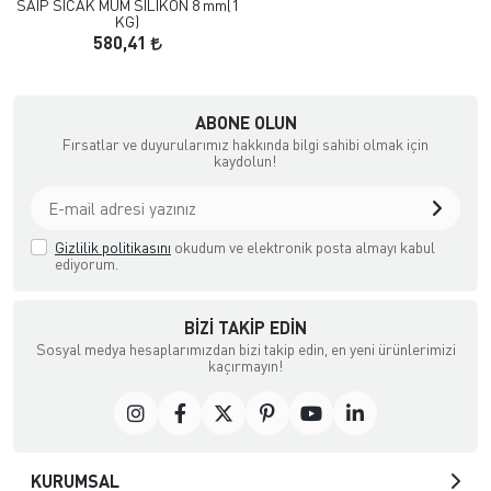
SAIP SICAK MUM SILIKON 8 mm(1
KG)
580,41
çılık ve Aksesuar
ABONE OLUN
Fırsatlar ve duyurularımız hakkında bilgi sahibi olmak için
kaydolun!
Gizlilik politikasını
okudum ve elektronik posta almayı kabul
ediyorum.
BIZI TAKIP EDIN
Sosyal medya hesaplarımızdan bizi takip edin, en yeni ürünlerimizi
kaçırmayın!
KURUMSAL