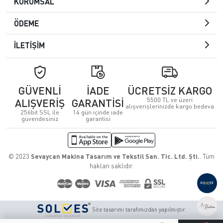
KURUMSAL
ÖDEME
İLETİŞİM
GÜVENLİ
İADE
ÜCRETSİZ KARGO
5500 TL ve üzeri
ALIŞVERİŞ
GARANTİSİ
alışverişlerinizde kargo bedeva
256bit SSL ile
14 gün içinde iade
güvendesiniz
garantisi
© 2023
Sevaycan Makina Tasarım ve Tekstil San. Tic. Ltd. Şti.
. Tüm
hakları saklıdır.
Site tasarımı tarafımızdan yapılmıştır.