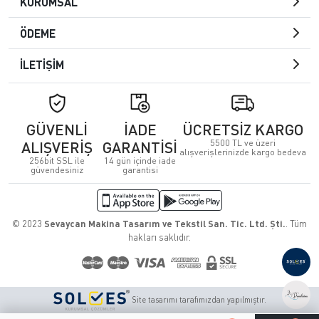
KURUMSAL
ÖDEME
İLETİŞİM
GÜVENLİ
İADE
ÜCRETSİZ KARGO
5500 TL ve üzeri
ALIŞVERİŞ
GARANTİSİ
alışverişlerinizde kargo bedeva
256bit SSL ile
14 gün içinde iade
güvendesiniz
garantisi
© 2023
Sevaycan Makina Tasarım ve Tekstil San. Tic. Ltd. Şti.
. Tüm
hakları saklıdır.
Site tasarımı tarafımızdan yapılmıştır.