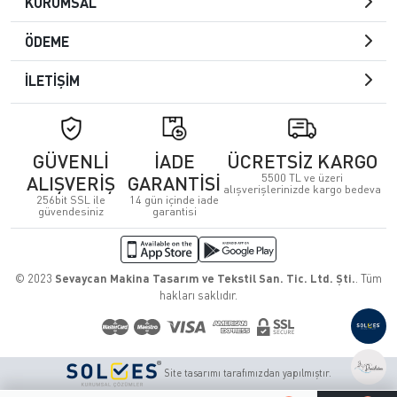
KURUMSAL
ÖDEME
İLETİŞİM
GÜVENLİ
İADE
ÜCRETSİZ KARGO
5500 TL ve üzeri
ALIŞVERİŞ
GARANTİSİ
alışverişlerinizde kargo bedeva
256bit SSL ile
14 gün içinde iade
güvendesiniz
garantisi
© 2023
Sevaycan Makina Tasarım ve Tekstil San. Tic. Ltd. Şti.
. Tüm
hakları saklıdır.
Site tasarımı tarafımızdan yapılmıştır.