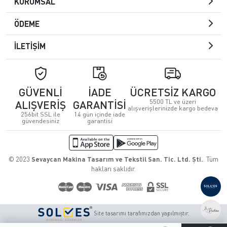
KURUMSAL
ÖDEME
İLETİŞİM
GÜVENLİ
İADE
ÜCRETSİZ KARGO
5500 TL ve üzeri
ALIŞVERİŞ
GARANTİSİ
alışverişlerinizde kargo bedeva
256bit SSL ile
14 gün içinde iade
güvendesiniz
garantisi
© 2023
Sevaycan Makina Tasarım ve Tekstil San. Tic. Ltd. Şti.
. Tüm
hakları saklıdır.
Site tasarımı tarafımızdan yapılmıştır.