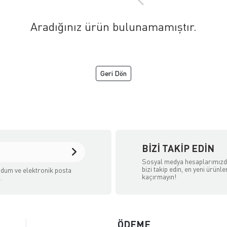
Aradığınız ürün bulunamamıştır.
Geri Dön
BIZI TAKIP EDIN
Sosyal medya hesaplarımız
bizi takip edin, en yeni ürünle
dum ve elektronik posta
kaçırmayın!
.
ÖDEME