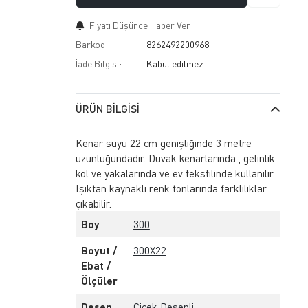
Fiyatı Düşünce Haber Ver
Barkod:
8262492200968
İade Bilgisi:
ÜRÜN BILGISI
Kenar suyu 22 cm genişliğinde 3 metre
uzunluğundadır. Duvak kenarlarında , gelinlik
kol ve yakalarında ve ev tekstilinde kullanılır.
Işıktan kaynaklı renk tonlarında farklılıklar
çıkabilir.
Boy
300
Boyut /
300X22
Ebat /
Ölçüler
Desen
Çiçek Desenli