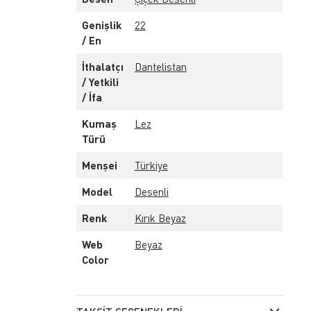
Genişlik
22
/ En
İthalatçı
Dantelistan
/ Yetkili
/ İfa
Kumaş
Lez
Türü
Menşei
Türkiye
Model
Desenli
Renk
Kırık Beyaz
Web
Beyaz
Color