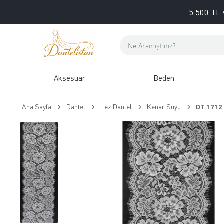
5.500 TL 
Aksesuar
Beden
Ana Sayfa
Dantel
Lez Dantel
Kenar Suyu
DT 1712