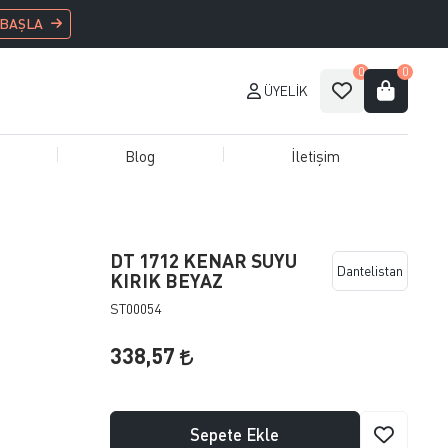
 BAŞLA
0
0
ÜYELIK
Blog
İletişim
DT 1712 KENAR SUYU
Dantelistan
KIRIK BEYAZ
ST00054
338,57
Sepete Ekle