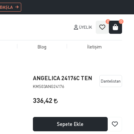
 BAŞLA
0
0
ÜYELIK
Blog
İletişim
ANGELICA 24176C TEN
Dantelistan
KMS03ANG24176
336,42
Sepete Ekle