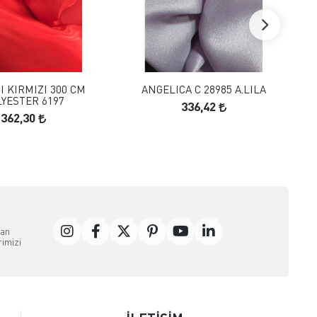
FAVORILERE EKLE
FAVORILERE EKLE
SEPETE EKLE
SEPETE EKLE
I KIRMIZI 300 CM
ANGELICA C 28985 A.LILA
ANG
YESTER 6197
336,42
362,30
dan
rimizi