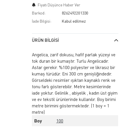
Fiyatı Düşünce Haber Ver
Barkod:
8262492201330
İade Bilgisi:
ÜRÜN BILGISI
Angelica, zarif dokusu, hafif parlak yüzeyi ve
tok duran bir kumaştır. Turlu Angelicadır.
Astar gerekir. %100 polyester ve likrasız bir
kumaş türüdür. Eni 300 cm genişliğindedir.
Görseldeki resimler ışıktan kaynaklı renk ve
tonu farlı gösterebilir. Metre kesimlerinde
iade yoktur. Gelinlik , abiyelik , kadın üst giyim
ve ev tekstil ürünlerinde kullanılır. Boy birimi
metre birimini göstermektedir. (1 boy = 1
metre)
Boy
100