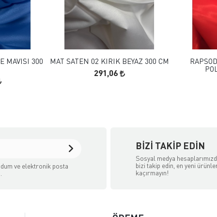
 EKLE
FAVORILERE EKLE
KLE
SEPETE EKLE
E MAVISI 300
MAT SATEN 02 KIRIK BEYAZ 300 CM
RAPSOD
POL
291,06
BIZI TAKIP EDIN
Sosyal medya hesaplarımız
bizi takip edin, en yeni ürünle
dum ve elektronik posta
kaçırmayın!
.