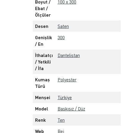
Boyut /
100 x 300
Ebat /
Ölçüler
Desen
Saten
Genişlik
300
/ En
İthalatçı
Dantelistan
/ Yetkili
/ İfa
Kumaş
Polyester
Türü
Menşei
Türkiye
Model
Baskısız / Düz
Renk
Ten
Web
Bej