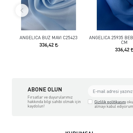
FAVORILERE EKLE
FAVORILERE
SEPETE EKLE
SEPETE E
ANGELICA BUZ MAVI C25423
ANGELICA 25935 BEB
CM
336,42
336,42
ABONE OLUN
Fırsatlar ve duyurularımız
hakkında bilgi sahibi olmak için
Gizlilik politikasını
oku
kaydolun!
almayı kabul ediyorum